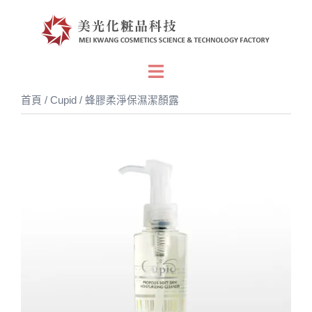
跳
至
主
要
Toggle
內
menu
首頁
/
Cupid
/ 蜂膠柔淨保濕潔顏露
容