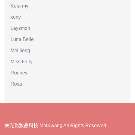
Kolarmy
kony
Laysmon
Luna Belle
Meililong
Miss Fairy
Rodney
Rosa
美光化妝品科技 MeiKwang All Rights Reserved.