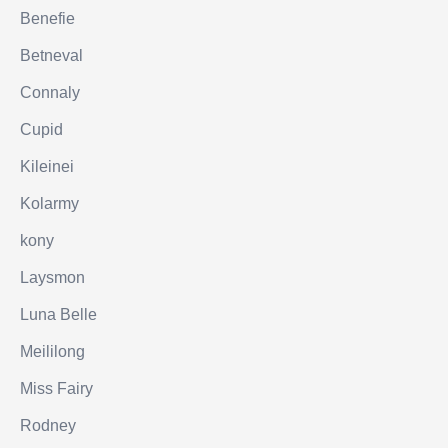
Benefie
Betneval
Connaly
Cupid
Kileinei
Kolarmy
kony
Laysmon
Luna Belle
Meililong
Miss Fairy
Rodney