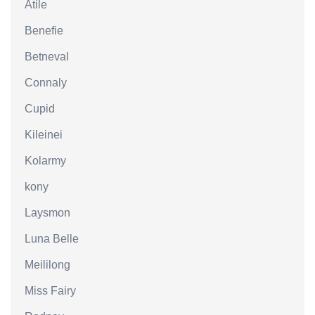
Atile
Benefie
Betneval
Connaly
Cupid
Kileinei
Kolarmy
kony
Laysmon
Luna Belle
Meililong
Miss Fairy