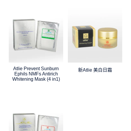
Atlie Prevent Sunburn
新Atlie 美白日霜
Ephils NMFs Antirich
Whitening Mask (4 in1)