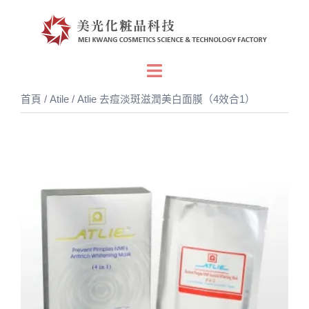
跳
至
主
要
Toggle
內
menu
首頁
/
Atile
/ Atlie 去痘淡斑滋潤美白面膜（4效合1）
容