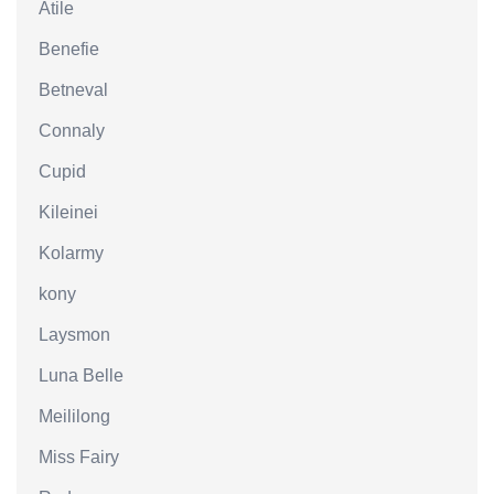
Atile
Benefie
Betneval
Connaly
Cupid
Kileinei
Kolarmy
kony
Laysmon
Luna Belle
Meililong
Miss Fairy