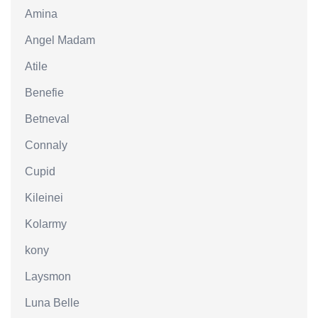
Amina
Angel Madam
Atile
Benefie
Betneval
Connaly
Cupid
Kileinei
Kolarmy
kony
Laysmon
Luna Belle