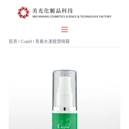
跳
至
主
要
Toggle
內
menu
首頁
/
Cupid
/ 青春水漾極潤噴霧
容