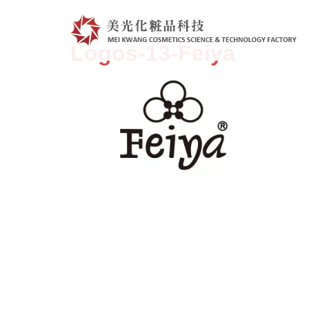
跳
至
主
Logos-13-Feiya
要
內
容