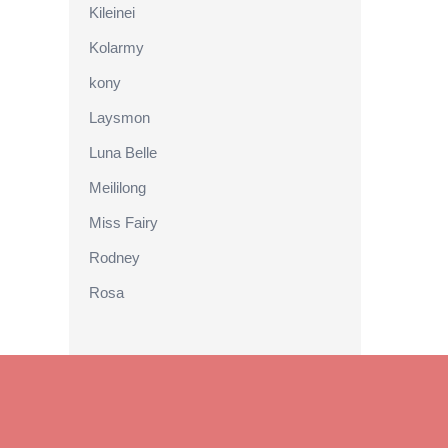
Kileinei
Kolarmy
kony
Laysmon
Luna Belle
Meililong
Miss Fairy
Rodney
Rosa