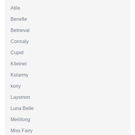
Atile
Benefie
Betneval
Connaly
Cupid
Kileinei
Kolarmy
kony
Laysmon
Luna Belle
Meililong
Miss Fairy