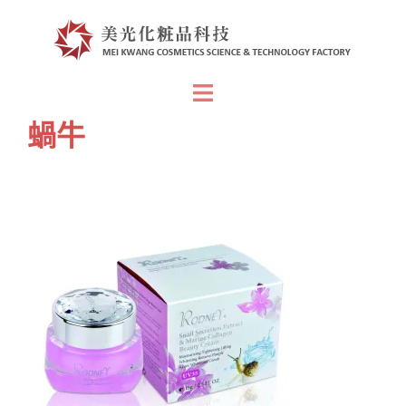
跳
至
主
要
Toggle
內
menu
蝸牛
容