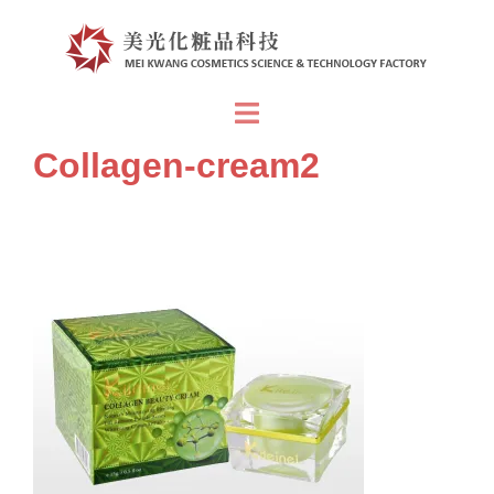
跳
至
主
要
Toggle
內
menu
Collagen-cream2
容