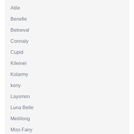
Atile
Benefie
Betneval
Connaly
Cupid
Kileinei
Kolarmy
kony
Laysmon
Luna Belle
Meililong
Miss Fairy