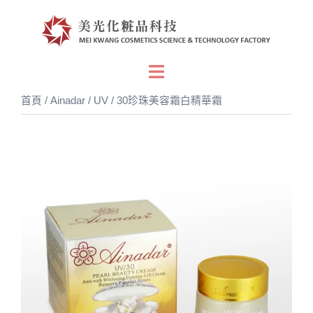
跳
至
主
要
Toggle
內
menu
首頁
/
Ainadar
/ UV / 30珍珠美容霜白精華霜
容