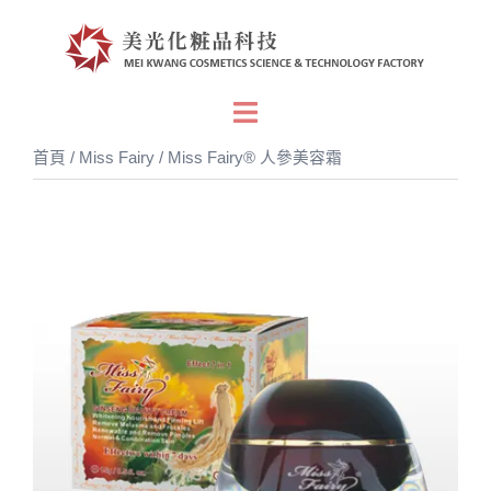
跳
至
主
要
Toggle
內
menu
首頁
/
Miss Fairy
/ Miss Fairy® 人參美容霜
容