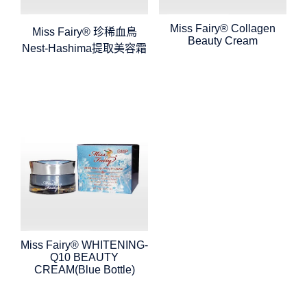
Miss Fairy® Collagen
Miss Fairy® 珍稀血鳥
Beauty Cream
Nest-Hashima提取美容霜
Miss Fairy® WHITENING-
Q10 BEAUTY
CREAM(Blue Bottle)