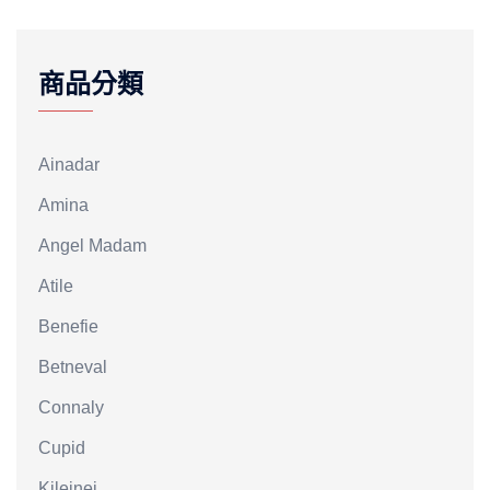
商品分類
Ainadar
Amina
Angel Madam
Atile
Benefie
Betneval
Connaly
Cupid
Kileinei