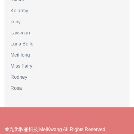
Kolarmy
kony
Laysmon
Luna Belle
Meililong
Miss Fairy
Rodney
Rosa
美光化妝品科技 MeiKwang All Rights Reserved.