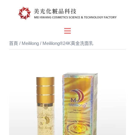
跳
至
主
要
Toggle
內
menu
首頁
/
Meililong
/ Meililong®24K黃金洗面乳
容