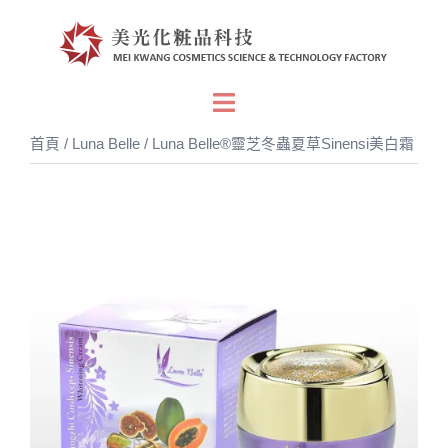
跳
至
主
要
Toggle
內
menu
首頁
/
Luna Belle
/ Luna Belle®靈芝冬蟲夏草Sinensi美白霜
容