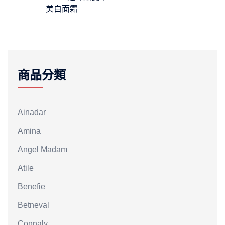
美白面霜
商品分類
Ainadar
Amina
Angel Madam
Atile
Benefie
Betneval
Connaly