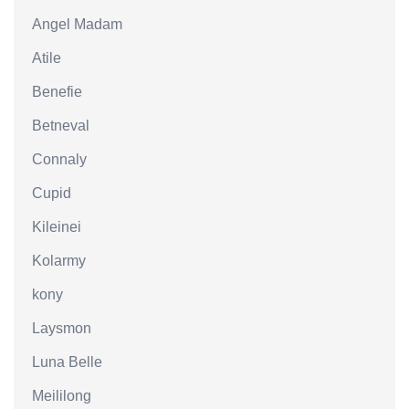
Angel Madam
Atile
Benefie
Betneval
Connaly
Cupid
Kileinei
Kolarmy
kony
Laysmon
Luna Belle
Meililong