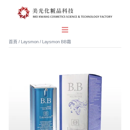
跳
至
主
要
Toggle
內
menu
首頁
/
Laysmon
/ Laysmon BB霜
容