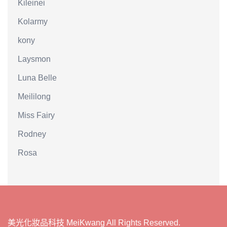
Kileinei
Kolarmy
kony
Laysmon
Luna Belle
Meililong
Miss Fairy
Rodney
Rosa
美光化妝品科技 MeiKwang All Rights Reserved.