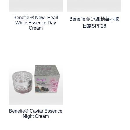
Benefie ® New -Pearl
Benefie ® 冰晶精華萃取
White Essence Day
日霜SPF28
Cream
Benefie® Caviar Essence
Night Cream