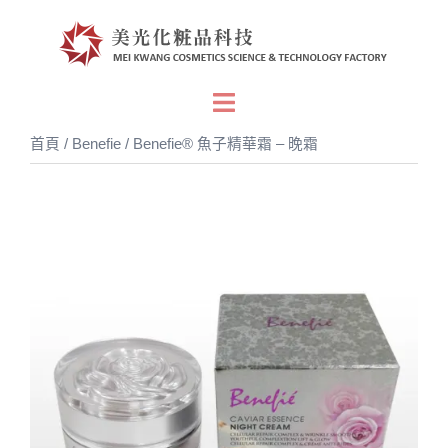
跳
至
主
要
Toggle
內
menu
首頁
/
Benefie
/ Benefie® 魚子精華霜 – 晚霜
容