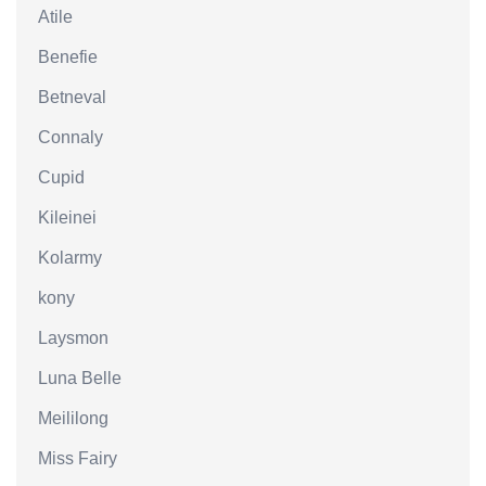
Atile
Benefie
Betneval
Connaly
Cupid
Kileinei
Kolarmy
kony
Laysmon
Luna Belle
Meililong
Miss Fairy