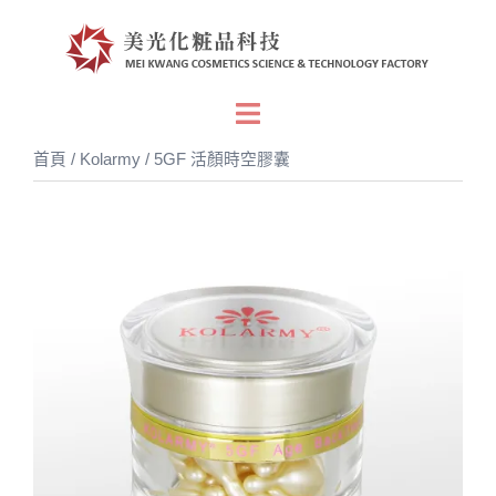
跳
至
主
要
Toggle
內
menu
首頁
/
Kolarmy
/ 5GF 活顏時空膠囊
容