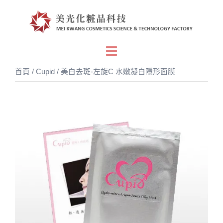
跳
至
主
要
Toggle
內
menu
首頁
/
Cupid
/ 美白去斑-左旋C 水嫩凝白隱形面膜
容