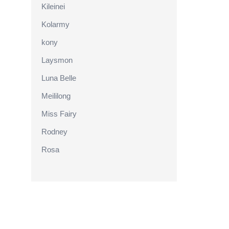
Kileinei
Kolarmy
kony
Laysmon
Luna Belle
Meililong
Miss Fairy
Rodney
Rosa