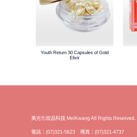
Youth Return 30 Capsules of Gold
Elixir
美光化妝品科技 MeiKwang All Rights Reserved.
電話：(07)321-5623 傳真：(07)321-4737