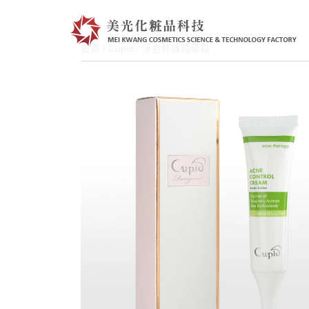
跳
至
主
首頁
/
Cupid
/ 淨痘修護精華霜
要
內
容