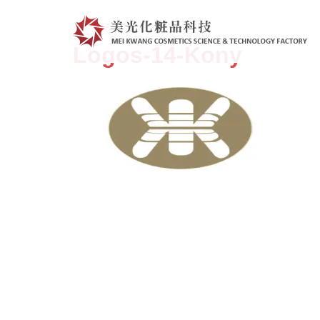
跳
至
主
Logos-14-Kony
要
內
容