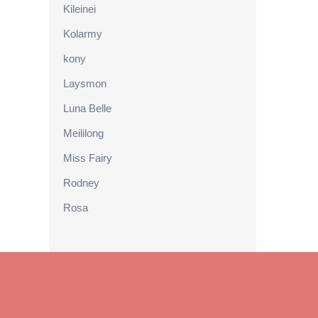
Kileinei
Kolarmy
kony
Laysmon
Luna Belle
Meililong
Miss Fairy
Rodney
Rosa