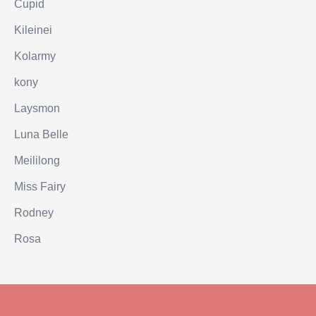
Cupid
Kileinei
Kolarmy
kony
Laysmon
Luna Belle
Meililong
Miss Fairy
Rodney
Rosa