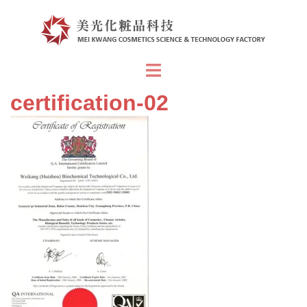
跳
至
主
要
Toggle
內
menu
certification-02
容