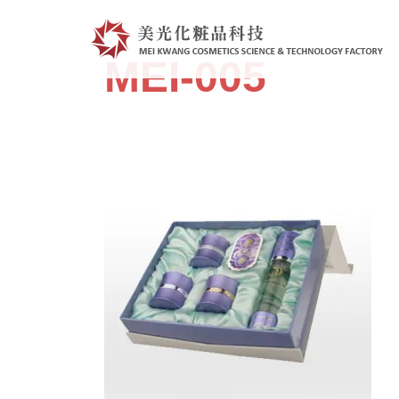
跳
至
主
MEI-005
要
內
容