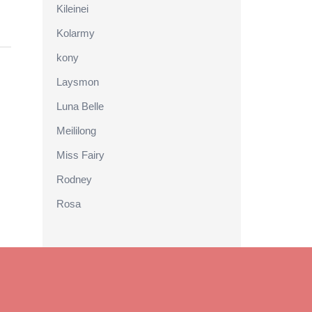
Kileinei
Kolarmy
kony
Laysmon
Luna Belle
Meililong
Miss Fairy
Rodney
Rosa