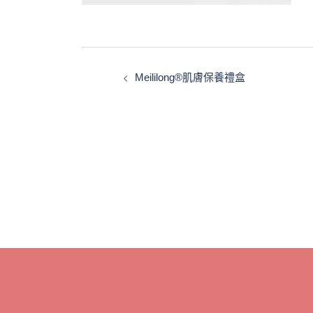
文
章
Meililong®肌膚保養禮盒
導
覽