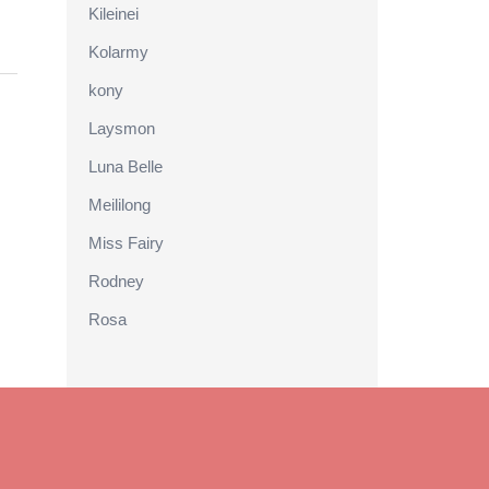
Kileinei
Kolarmy
kony
Laysmon
Luna Belle
Meililong
Miss Fairy
Rodney
Rosa