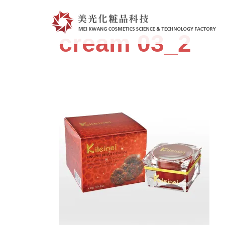
跳
至
主
cream 03_2
要
內
容