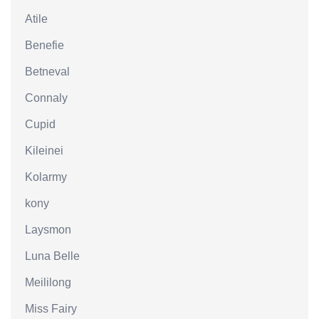
Atile
Benefie
Betneval
Connaly
Cupid
Kileinei
Kolarmy
kony
Laysmon
Luna Belle
Meililong
Miss Fairy