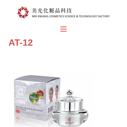
跳
至
主
要
Toggle
內
menu
AT-12
容