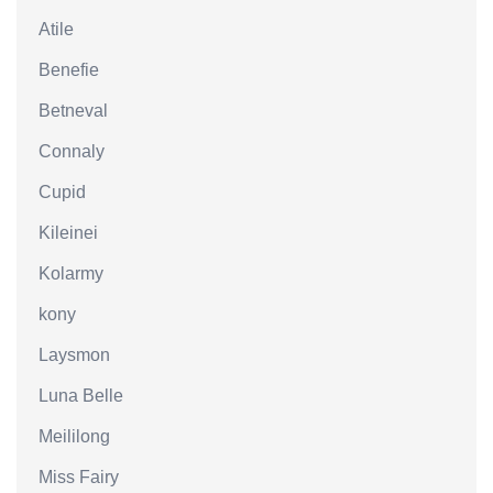
Atile
Benefie
Betneval
Connaly
Cupid
Kileinei
Kolarmy
kony
Laysmon
Luna Belle
Meililong
Miss Fairy